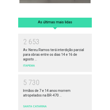
As últimas mais lidas
2
6
5
3
Av. Nereu Ramos terá interdição parcial
para obras entre os dias 14 e 16 de
agosto ...
ITAPEMA
5
7
3
0
Irmãos de 7 e 14 anos morrem
atropelados na BR-470 ...
SANTA CATARINA