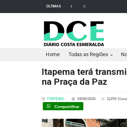
ÚLTIMAS
Irmãos de 7 e 14 anos morrem atropelado...
Home
Todas as Regiões
No
Itapema terá transmi
na Praça da Paz
ITAPEMA
-
04/06/2026
11255 Visu
Compartilhar