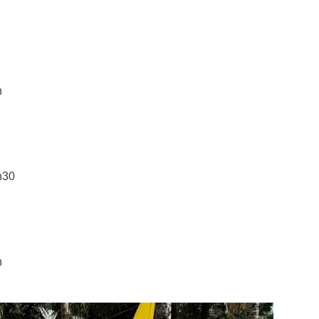
h
h30
h