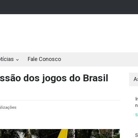
STF derruba restrição a compra de veí...
STF derruba restrição a
tícias
Fale Conosco
ssão dos jogos do Brasil
A
I
n
alizações
S
S