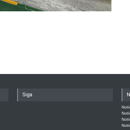
Siga
N
Notí
Notí
Notí
Notí