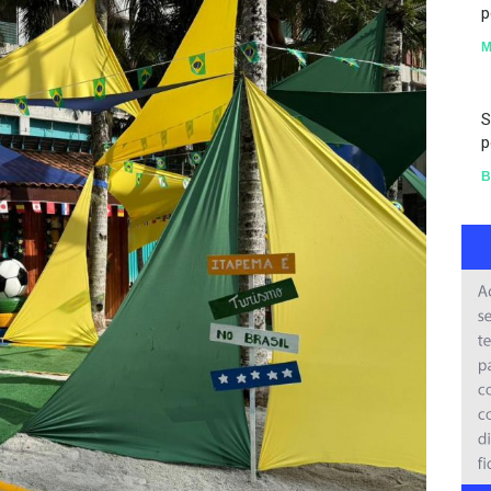
p
S
p
B